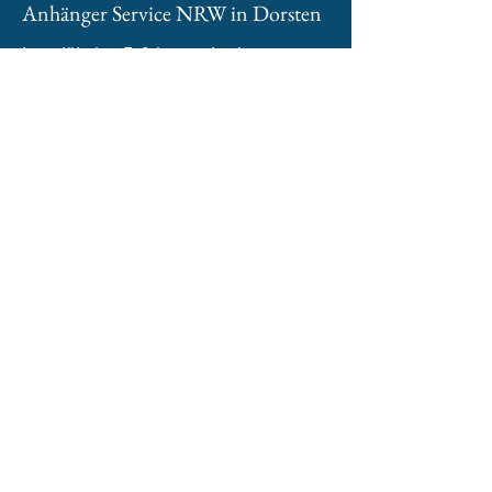
Anhänger Service NRW in Dorsten
Langjährige Erfahrung in der
Branche, Zuverlässigkeit und
saubere handwerkliche Arbeit
ermöglichen es uns, unseren
Kunden zu ihrem Traum-Anhänger
zu verhelfen. Dabei ist es egal, ob es
um die Reparatur, Wartung oder den
Umbau Ihres
Anhängers geht.